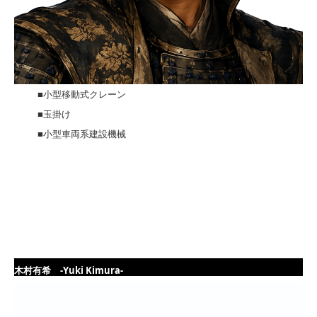
■小型移動式クレーン
■玉掛け
■小型車両系建設機械
木村有希 -Yuki Kimura-