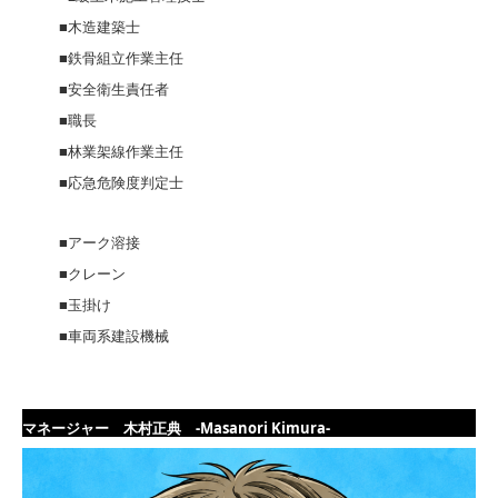
■木造建築士
■鉄骨組立作業主任
■安全衛生責任者
■職長
■林業架線作業主任
■応急危険度判定士
■アーク溶接
■クレーン
■玉掛け
■車両系建設機械
マネージャー 木村正典 -Masanori Kimura-