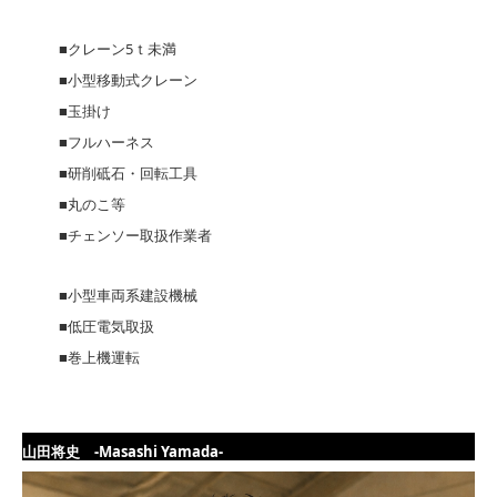
■クレーン5ｔ未満
■小型移動式クレーン
■玉掛け
■フルハーネス
■研削砥石・回転工具
■丸のこ等
■チェンソー取扱作業者
■小型車両系建設機械
■低圧電気取扱
■巻上機運転
山田将史 -Masashi Yamada-