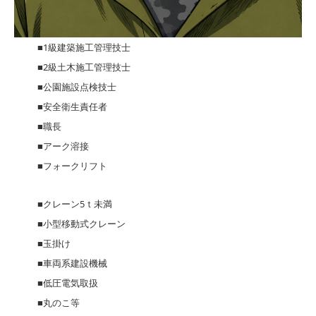
■1級建築施工管理技士
■2級土木施工管理技士
■公園施設点検技士
■安全衛生責任者
■職長
■アーク溶接
■フォークリフト
■クレーン5ｔ未満
■小型移動式クレーン
■玉掛け
■車両系建設機械
■低圧電気取扱
■丸のこ等