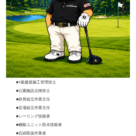
■1級建築施工管理技士
■公園施設点検技士
■鉄骨組立作業主任
■足場組立作業主任
■シーリング技能者
■鋼板ユニット防水技能者
■石綿取扱作業者