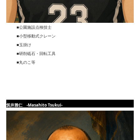
■公園施設点検技士
■小型移動式クレーン
■玉掛け
■研削砥石・回転工具
■丸のこ等
筑井雅仁 -Masahito Tsukui-