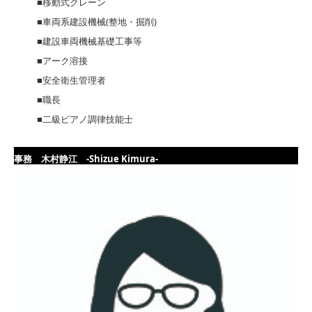
■移動式クレーン
■車両系建設機械(整地・掘削)
■建設車両機械基礎工事等
■アーク溶接
■安全衛生管理者
■職長
■二級ピアノ調律技能士
事務 木村静江 -Shizue Kimura-