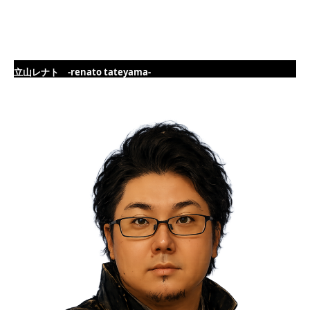
立山レナト -renato tateyama-