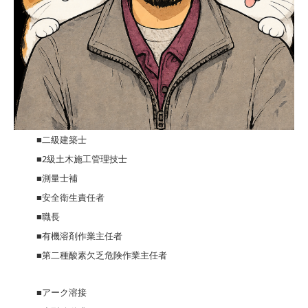
■二級建築士
■2級土木施工管理技士
■測量士補
■安全衛生責任者
■職長
■有機溶剤作業主任者
■第二種酸素欠乏危険作業主任者
■アーク溶接