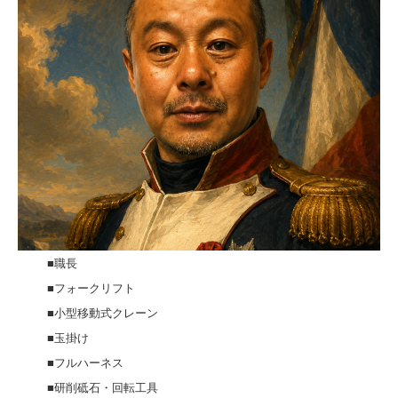
■職長
■フォークリフト
■小型移動式クレーン
■玉掛け
■フルハーネス
■研削砥石・回転工具