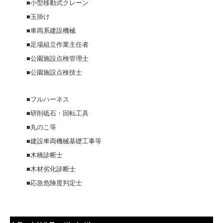
■小型移動式クレーン
■玉掛け
■車両系建設機械
■足場組立作業主任者
■公園施設点検管理士
■公園施設点検技士
■フルハーネス
■研削砥石・回転工具
■丸のこ等
■建設車両機械基礎工事等
■木橋診断士
■木材劣化診断士
■応急危険度判定士