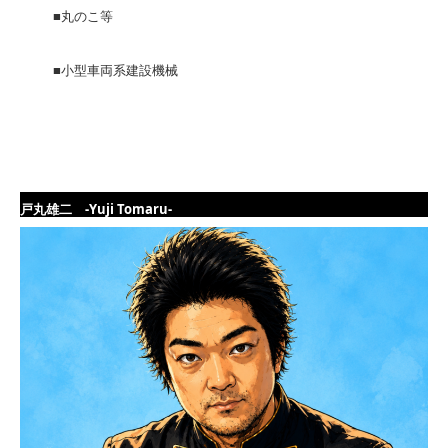
■丸のこ等
■小型車両系建設機械
戸丸雄二 -Yuji Tomaru-